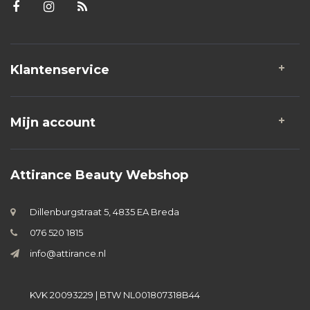
Klantenservice
Mijn account
Attirance Beauty Webshop
Dillenburgstraat 5, 4835 EA Breda
076 520 1815
info@attirance.nl
KVK 20093229 | BTW NL001807318B44