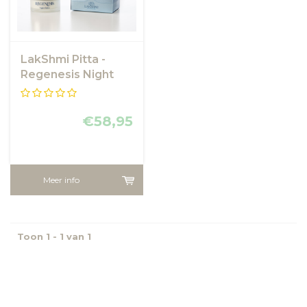
LakShmi Pitta -
Regenesis Night
Balm
€58,95
Meer info
Toon 1 - 1 van 1