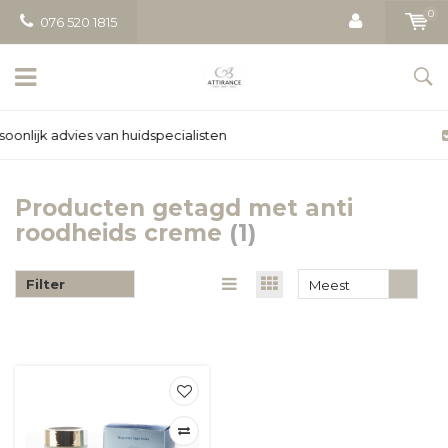
0
076 520 1815
Gratis bezorging vanaf € 50
Producten getagd met anti
roodheids creme
(1)
Filter
Meest
bekeken