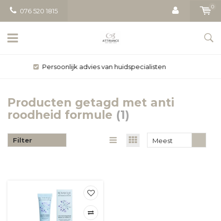
0
076 520 1815
Gratis bezorging vanaf € 50
Producten getagd met anti
roodheid formule
(1)
Filter
Meest
bekeken