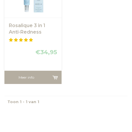
Rosalique 3 in 1
Anti-Redness
Miracle Formula
SPF50 - anti
roodheid crème
€34,95
Meer info
Toon 1 - 1 van 1