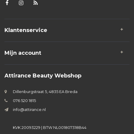
Klantenservice
Mijn account
Attirance Beauty Webshop
Dillenburgstraat 5, 4835 EA Breda
076 520 1815
info@attirance.nl
KVK 20093229 | BTW NL001807318B44