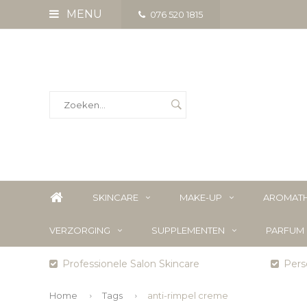
MENU
076 520 1815
SKINCARE
MAKE-UP
AROMATH
VERZORGING
SUPPLEMENTEN
PARFUM
Professionele Salon Skincare
Perso
Home
Tags
anti-rimpel creme