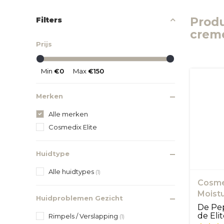
Produ
Filters
crem
Prijs
Min
€0
Max
€150
Merken
Alle merken
Cosmedix Elite
Huidtype
Alle huidtypes
(1)
Cosme
Moistu
Huidproblemen Gezicht
De Pep
de Elit
Rimpels / Verslapping
(1)