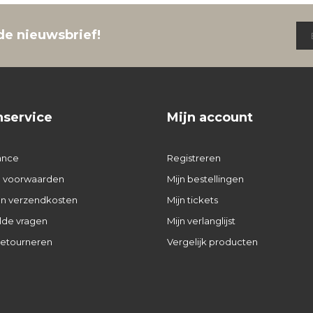
de nieuwsbrief!
nservice
Mijn account
ance
Registreren
 voorwaarden
Mijn bestellingen
 en verzendkosten
Mijn tickets
lde vragen
Mijn verlanglijst
retourneren
Vergelijk producten