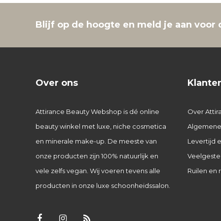
Blijf op de hoogte en meld je aan voor 
Over ons
Klante
Attirance Beauty Webshop is dé online
Over Attir
beauty winkel met luxe, niche cosmetica
Algemene
en minerale make-up. De meeste van
Levertijd
onze producten zijn 100% natuurlijk en
Veelgeste
vele zelfs vegan. Wij voeren tevens alle
Ruilen en 
producten in onze luxe schoonheidssalon.