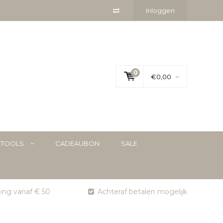
Inloggen
0
€0,00
YTOOLS
CADEAUBON
SALE
ging vanaf € 50
Achteraf betalen mogelijk