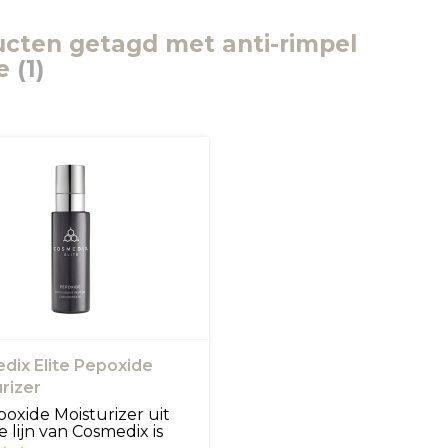
cten getagd met anti-rimpel
e
(1)
dix Elite Pepoxide
rizer
oxide Moisturizer uit
e lijn van Cosmedix is