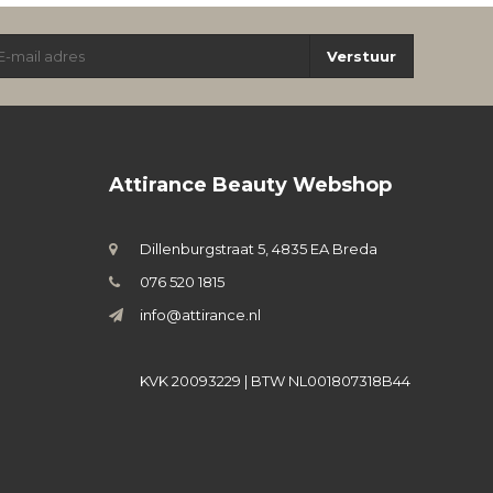
Verstuur
Attirance Beauty Webshop
Dillenburgstraat 5, 4835 EA Breda
076 520 1815
info@attirance.nl
KVK 20093229 | BTW NL001807318B44