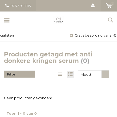
0
076 520 1815
Gratis bezorging vanaf € 50
Producten getagd met anti
donkere kringen serum
(0)
Filter
Meest
bekeken
Geen producten gevonden!...
Toon 1 - 0 van 0