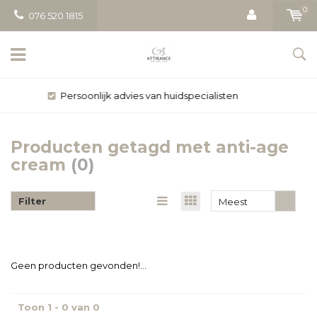
0
076 520 1815
Gratis bezorging vanaf € 50
Producten getagd met anti-age
cream
(0)
Filter
Meest
bekeken
Geen producten gevonden!...
Toon 1 - 0 van 0