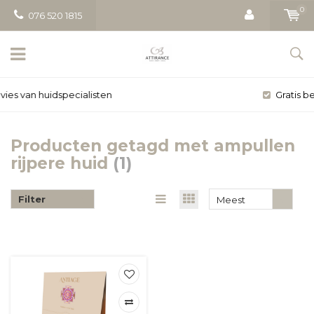
0
076 520 1815
Gratis bezorging vanaf € 50
Producten getagd met ampullen
rijpere huid
(1)
Filter
Meest
bekeken