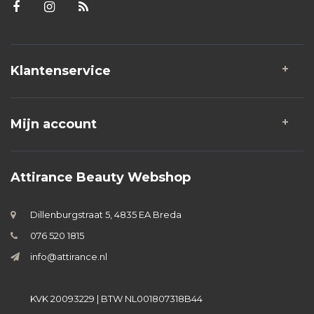
Klantenservice
Mijn account
Attirance Beauty Webshop
Dillenburgstraat 5, 4835 EA Breda
076 520 1815
info@attirance.nl
KVK 20093229 | BTW NL001807318B44