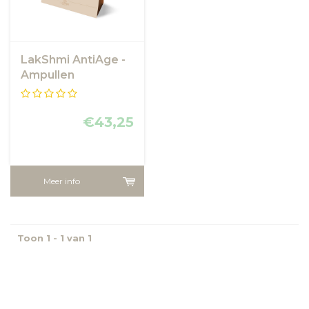
LakShmi AntiAge -
Ampullen
MultiVitamines A E
B
€43,25
Meer info
Toon 1 - 1 van 1