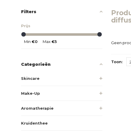
Prod
Filters
diffu
Prijs
Min
€0
Max
€5
Geen prod
Toon:
Categorieën
Skincare
Make-Up
Aromatherapie
Kruidenthee