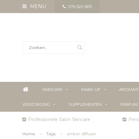
MENU
076 520 1815
SKINCARE
MAKE-UP
AROMATH
VERZORGING
SUPPLEMENTEN
PARFUM
Professionele Salon Skincare
Perso
Home
Tags
amber diffuser