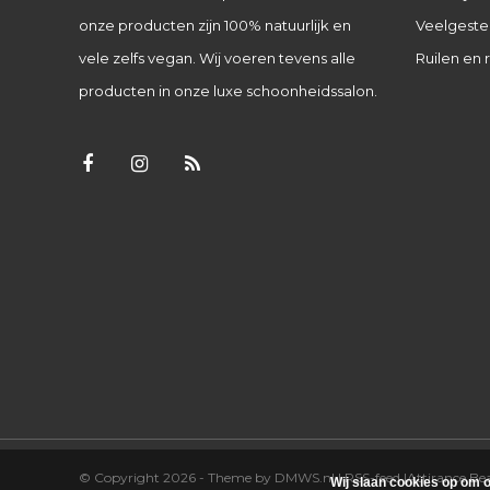
onze producten zijn 100% natuurlijk en
Veelgeste
vele zelfs vegan. Wij voeren tevens alle
Ruilen en 
producten in onze luxe schoonheidssalon.
© Copyright 2026 - Theme by
DMWS.nl
|
RSS-feed
|
Attirance B
Wij slaan cookies op om o