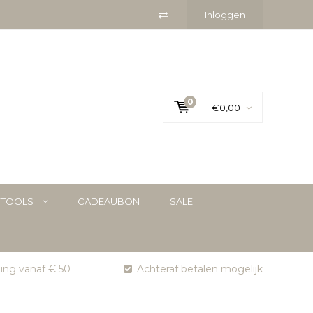
Inloggen
0
€0,00
YTOOLS
CADEAUBON
SALE
ging vanaf € 50
Achteraf betalen mogelijk