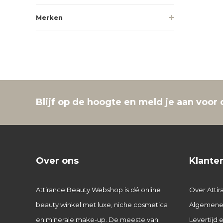
Merken
Blijf op de hoogte en meld je aan voor 
Over ons
Klante
Attirance Beauty Webshop is dé online
Over Attir
beauty winkel met luxe, niche cosmetica
Algemene
en minerale make-up. De meeste van
Levertijd