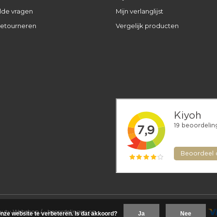
lde vragen
Mijn verlanglijst
retourneren
Vergelijk producten
eauty Webshop
/
-
beoordelingen op
nze website te verbeteren. Is dat akkoord?
Ja
Nee