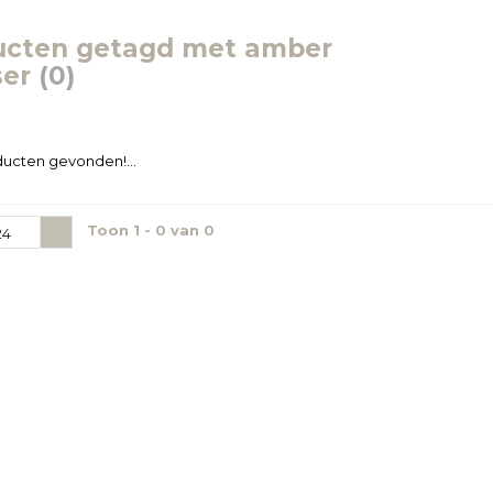
ucten getagd met amber
ser
(0)
ucten gevonden!...
Toon 1 - 0 van 0
24