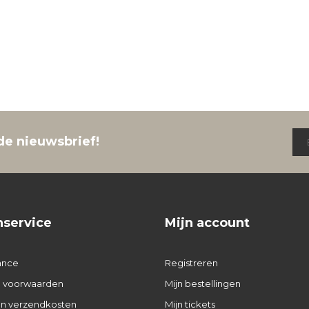
de nieuwsbrief!
nservice
Mijn account
ance
Registreren
 voorwaarden
Mijn bestellingen
 en verzendkosten
Mijn tickets