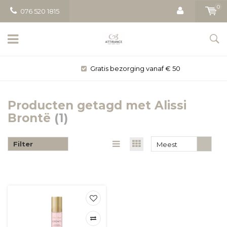
0
076 520 1815
Gratis bezorging vanaf € 50
Producten getagd met Alissi
Brontë
(1)
Filter
Meest
bekeken