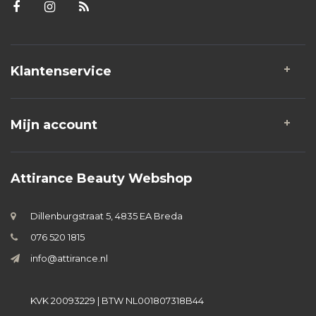
Klantenservice
Mijn account
Attirance Beauty Webshop
Dillenburgstraat 5, 4835 EA Breda
076 520 1815
info@attirance.nl
KVK 20093229 | BTW NL001807318B44