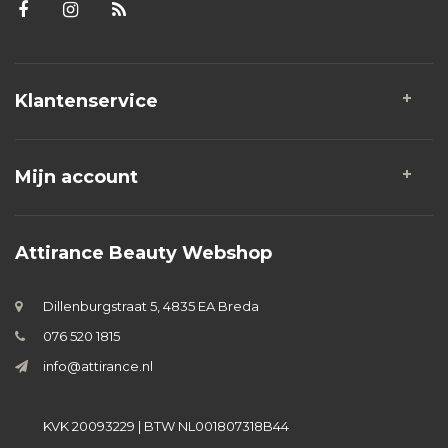
Klantenservice
Mijn account
Attirance Beauty Webshop
Dillenburgstraat 5, 4835 EA Breda
076 520 1815
info@attirance.nl
KVK 20093229 | BTW NL001807318B44