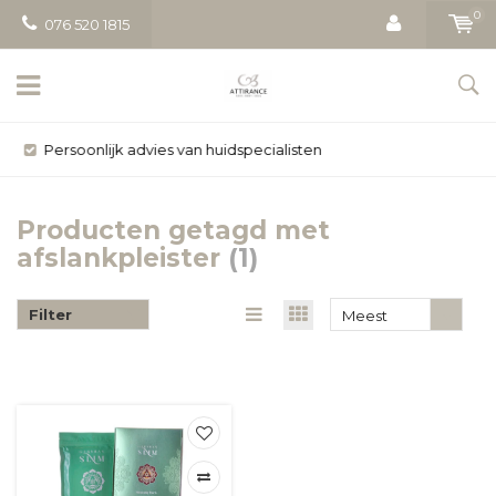
0
076 520 1815
Gratis bezorging vanaf € 50
Producten getagd met
afslankpleister
(1)
Filter
Meest
bekeken