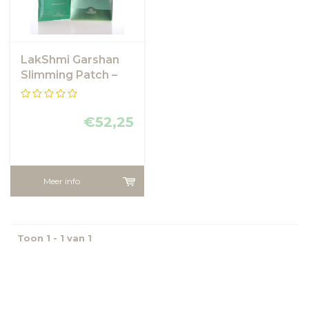
LakShmi Garshan
Slimming Patch –
30 stuks
€52,25
Meer info
Toon 1 - 1 van 1