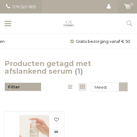
0
076 520 1815
Gratis bezorging vanaf € 50
Producten getagd met
afslankend serum
(1)
Filter
Meest
bekeken