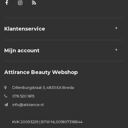
Klantenservice
Mijn account
Attirance Beauty Webshop
Dillenburgstraat 5, 4835 EA Breda
076 520 1815
info@attirance.nl
KVK 20093229 | BTW NL001807318B44