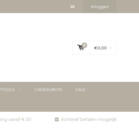
Inloggen
0
€0,00
YTOOLS
CADEAUBON
SALE
ging vanaf € 50
Achteraf betalen mogelijk