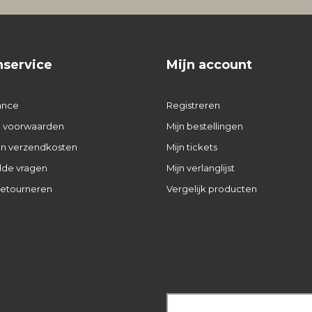
nservice
Mijn account
ance
Registreren
 voorwaarden
Mijn bestellingen
 en verzendkosten
Mijn tickets
lde vragen
Mijn verlanglijst
retourneren
Vergelijk producten