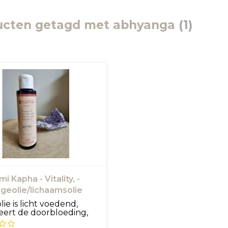
ucten getagd met abhyanga
(1)
i Kapha - Vitality, -
geolie/lichaamsolie
ie is licht voedend,
eert de doorbloeding,