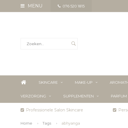
MENU
076 520 1815
SKINCARE
MAKE-UP
AROMATH
VERZORGING
SUPPLEMENTEN
PARFUM
Professionele Salon Skincare
Perso
Home
Tags
abhyanga