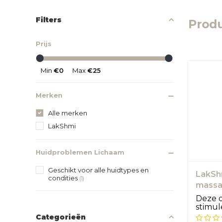
Filters
Prod
Prijs
Min
€0
Max
€25
Merken
Alle merken
LakShmi
Huidproblemen Lichaam
Geschikt voor alle huidtypes en
LakShm
condities
(1)
massa
Deze ol
stimul
geef...
Categorieën