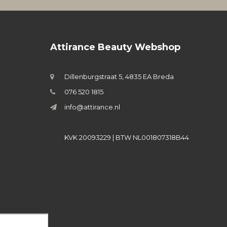
Attirance Beauty Webshop
Dillenburgstraat 5, 4835 EA Breda
076 520 1815
info@attirance.nl
KVK 20093229 | BTW NL001807318B44