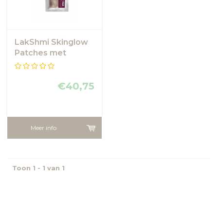
LakShmi Skinglow
Patches met
Arbutin - Anti
Pigment Patches
€40,75
Meer info
Toon 1 - 1 van 1