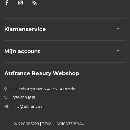
Klantenservice
Mijn account
Attirance Beauty Webshop
Dillenburgstraat 5, 4835 EA Breda
076 520 1815
info@attirance.nl
KVK 20093229 | BTW NL001807318B44