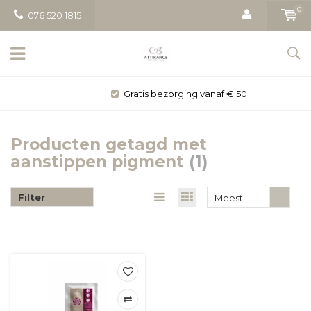
0
076 520 1815
Gratis bezorging vanaf € 50
Producten getagd met
aanstippen pigment
(1)
Filter
Meest
bekeken