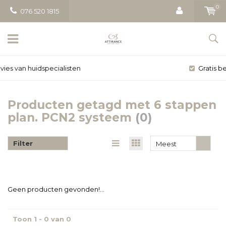
0
076 520 1815
Gratis bezorging vanaf € 50
Producten getagd met 6 stappen
plan. PCN2 systeem
(0)
Filter
Meest
bekeken
Geen producten gevonden!...
Toon 1 - 0 van 0