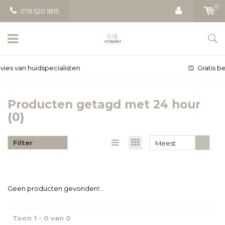
0
076 520 1815
Gratis bezorging vanaf € 50
Producten getagd met 24 hour
(0)
Filter
Meest
bekeken
Geen producten gevonden!...
Toon 1 - 0 van 0