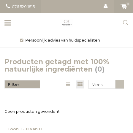
0
076 520 1815
Gratis bezorging vanaf € 50
Producten getagd met 100%
natuurlijke ingrediënten
(0)
Filter
Meest
bekeken
Geen producten gevonden!...
Toon 1 - 0 van 0