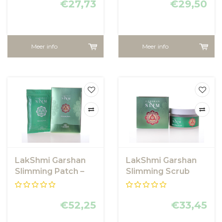
€27,73
€29,50
Meer info
Meer info
LakShmi Garshan
LakShmi Garshan
Slimming Patch –
Slimming Scrub
30 stuks
€52,25
€33,45