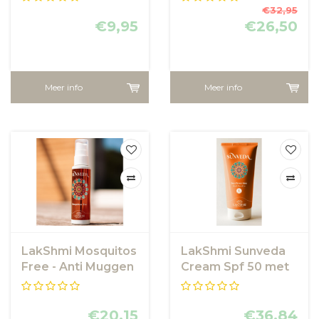
Zonbescherming in
€32,95
€9,95
spray
€26,50
Meer info
Meer info
LakShmi Mosquitos
LakShmi Sunveda
Free - Anti Muggen
Cream Spf 50 met
Spray
amandelolie
€20,15
€36,84