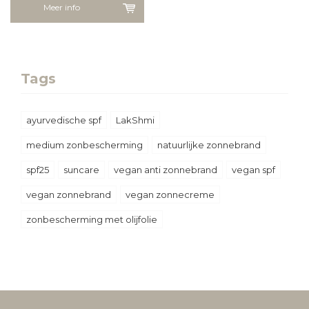
Meer info
Tags
ayurvedische spf
LakShmi
medium zonbescherming
natuurlijke zonnebrand
spf25
suncare
vegan anti zonnebrand
vegan spf
vegan zonnebrand
vegan zonnecreme
zonbescherming met olijfolie