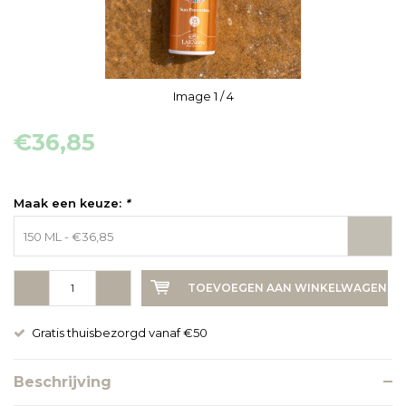
Image
1
/ 4
€36,85
Maak een keuze:
*
150 ML - €36,85
-
+
TOEVOEGEN AAN WINKELWAGEN
Gratis thuisbezorgd vanaf €50
Beschrijving