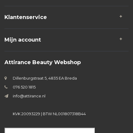
Klantenservice
Mijn account
Attirance Beauty Webshop
Dillenburgstraat 5, 4835 EA Breda
076 520 1815
info@attirance.nl
KVK 20093229 | BTW NL001807318B44