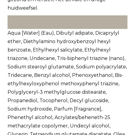
huidweefsel.
Ingrediënten
Aqua [Water] (Eau), Dibutyl adipate, Dicaprylyl
ether, Diethylamino hydroxybenzoyl hexyl
benzoate, Ethylhexyl salicylate, Ethylhexyl
triazone, Undecane, Tris-biphenyl triazine (nano),
Sodium stearoyl glutamate, Sodium polyacrylate,
Tridecane, Benzyl alcohol, Phenoxyethanol, Bis-
ethylhexyloxyphenol methoxyphenyl triazine,
Polyglyceryl-3 methylglucose distearate,
Propanediol, Tocopherol, Decyl glucoside,
Sodium hydroxide, Parfum [Fragrance],
Phenethyl alcohol, Acrylates/beheneth-25
methacrylate copolymer, Undecyl alcohol,
Glycerin, Tetrasodium glutamate diacetate, Olea