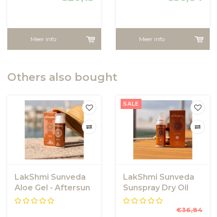
Meer info
Meer info
Others also bought
SALE
LakShmi Sunveda
LakShmi Sunveda
Aloe Gel - Aftersun
Sunspray Dry Oil
van LakShmi
SPF30 - LakShmi
€36,84