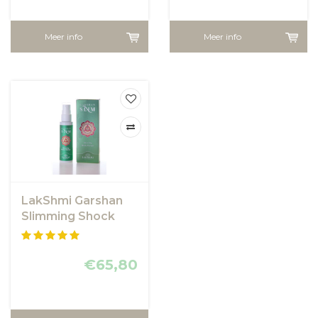
Meer info
Meer info
LakShmi Garshan
Slimming Shock
Therapy
€65,80