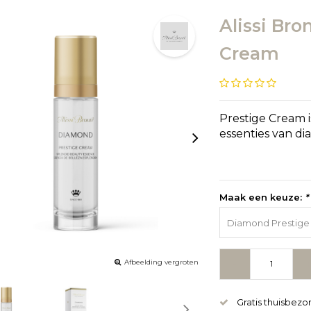
Alissi Br
Cream
Prestige Cream
essenties van d
Maak een keuze:
*
Diamond Prestige 
Afbeelding vergroten
-
+
Gratis thuisbezo