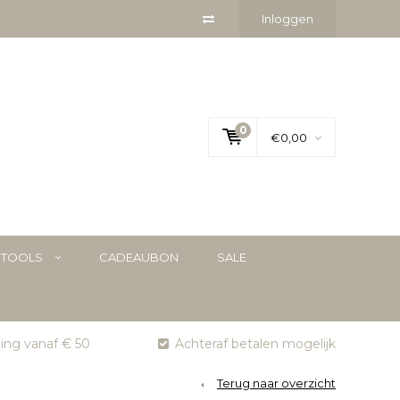
Inloggen
0
€0,00
YTOOLS
CADEAUBON
SALE
ging vanaf € 50
Achteraf betalen mogelijk
Terug naar overzicht