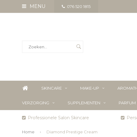
MENU
076 520 1815
SKINCARE
MAKE-UP
AROMATH
VERZORGING
SUPPLEMENTEN
PARFUM
Professionele Salon Skincare
Perso
Home
Diamond Prestige Cream