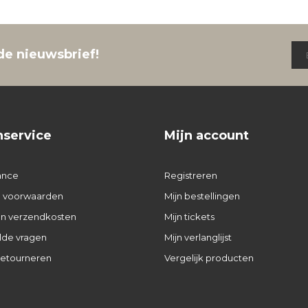
de nieuwsbrief!
nservice
Mijn account
ance
Registreren
 voorwaarden
Mijn bestellingen
 en verzendkosten
Mijn tickets
lde vragen
Mijn verlanglijst
retourneren
Vergelijk producten