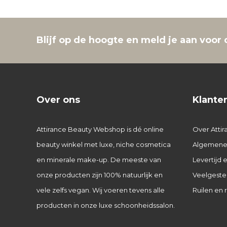
Blijf op de hoogte en meld je aan voor 
Over ons
Klante
Attirance Beauty Webshop is dé online
Over Attir
beauty winkel met luxe, niche cosmetica
Algemene
en minerale make-up. De meeste van
Levertijd
onze producten zijn 100% natuurlijk en
Veelgeste
vele zelfs vegan. Wij voeren tevens alle
Ruilen en 
producten in onze luxe schoonheidssalon.