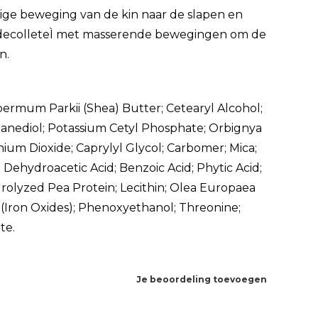
ige beweging van de kin naar de slapen en
t decolleteÌ met masserende bewegingen om de
n.
ermum Parkii (Shea) Butter; Cetearyl Alcohol;
opanediol; Potassium Cetyl Phosphate; Orbignya
anium Dioxide; Caprylyl Glycol; Carbomer; Mica;
ehydroacetic Acid; Benzoic Acid; Phytic Acid;
ydrolyzed Pea Protein; Lecithin; Olea Europaea
92 (Iron Oxides); Phenoxyethanol; Threonine;
te.
Je beoordeling toevoegen