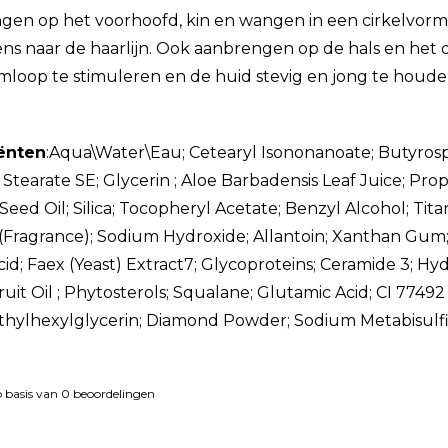
en op het voorhoofd, kin en wangen in een cirkelvorm
ns naar de haarlijn. Ook aanbrengen op de hals en he
loop te stimuleren en de huid stevig en jong te houde
ënten
:Aqua\Water\Eau; Cetearyl Isononanoate; Butyrosp
 Stearate SE; Glycerin ; Aloe Barbadensis Leaf Juice; Pr
 Seed Oil; Silica; Tocopheryl Acetate; Benzyl Alcohol; Tit
Fragrance); Sodium Hydroxide; Allantoin; Xanthan Gum; D
cid; Faex (Yeast) Extract7; Glycoproteins; Ceramide 3; H
Fruit Oil ; Phytosterols; Squalane; Glutamic Acid; CI 774
Ethylhexylglycerin; Diamond Powder; Sodium Metabisulfi
p basis van
0
beoordelingen