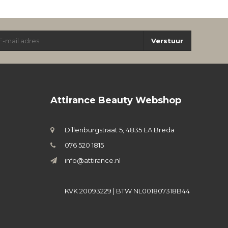
Verstuur
Attirance Beauty Webshop
Dillenburgstraat 5, 4835 EA Breda
076 520 1815
info@attirance.nl
KVK 20093229 | BTW NL001807318B44