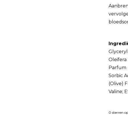
Aanbreng
vervolge
bloedsom
Ingredi
Glyceryl
Oleifera
Parfum (
Sorbic A
(Olive) 
Valine; 
0
sterren o