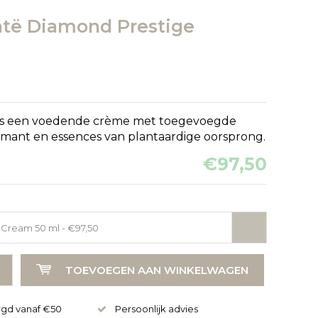
ontë Diamond Prestige
 is een voedende crème met toegevoegde
iamant en essences van plantaardige oorsprong.
€97,50
Cream 50 ml - €97,50
Afbeelding vergroten
TOEVOEGEN AAN WINKELWAGEN
rgd vanaf €50
Persoonlijk advies