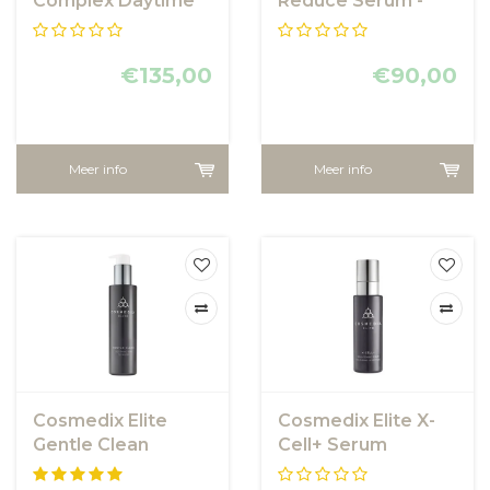
Complex Daytime
Reduce Serum -
Eye Treatment
voor de extreem
gevoelige huid
€135,00
€90,00
Meer info
Meer info
Cosmedix Elite
Cosmedix Elite X-
Gentle Clean
Cell+ Serum