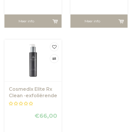
Meer info
Meer info
Cosmedix Elite Rx
Clean -exfoliërende
reinigingsgel
€66,00