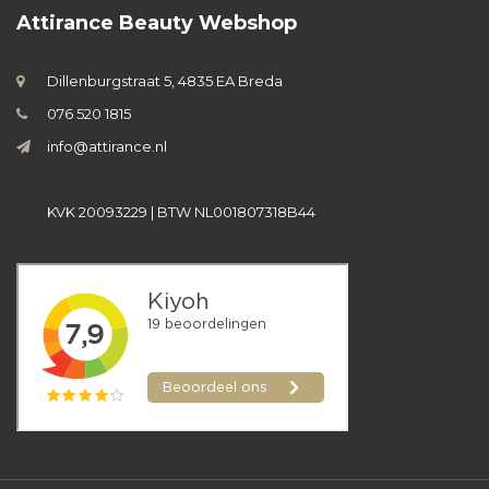
Attirance Beauty Webshop
Dillenburgstraat 5, 4835 EA Breda
076 520 1815
info@attirance.nl
KVK 20093229 | BTW NL001807318B44