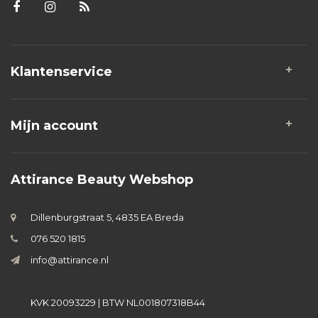
Klantenservice
Mijn account
Attirance Beauty Webshop
Dillenburgstraat 5, 4835 EA Breda
076 520 1815
info@attirance.nl
KVK 20093229 | BTW NL001807318B44