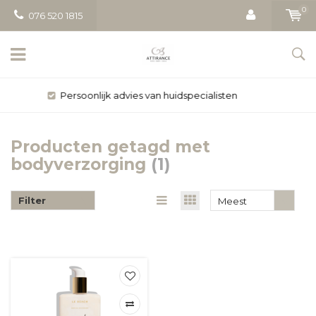
0
076 520 1815
Gratis bezorging vanaf € 50
Producten getagd met
bodyverzorging
(1)
Filter
Meest
bekeken