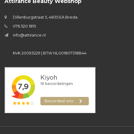
Attirance Beauty Webshop
Dillenburgstraat 5, 4835 EA Breda
076 520 1815
info@attirance.nl
KVK 20093229 | BTW NL001807318B44