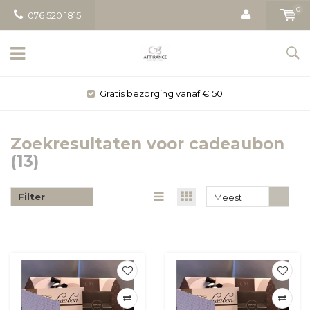
0
076 520 1815
Gratis bezorging vanaf € 50
Zoekresultaten voor cadeaubon
(13)
Filter
Meest
bekeken