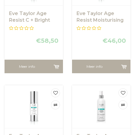
Eve Taylor Age
Eve Taylor Age
Resist C + Bright
Resist Moisturising
Priming Moisturiser
Day Cream SPF 30
SPF 30
€58,50
€46,00
Meer info
Meer info