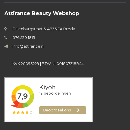
Attirance Beauty Webshop
Dillenburgstraat 5, 4835 EA Breda
076 520 1815
info@attirance.nl
KVK 20093229 | BTW NL001807318B44