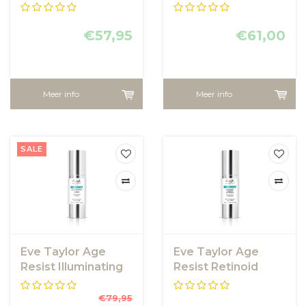
Minimising serum
Serum
€57,95
€61,00
Meer info
Meer info
SALE
Eve Taylor Age
Eve Taylor Age
Resist Illuminating
Resist Retinoid
Serum
Renew Complex
€79,95