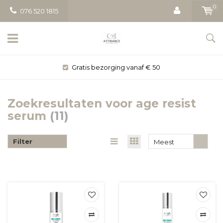
0
076 520 1815
Gratis bezorging vanaf € 50
Zoekresultaten voor age resist
serum
(11)
Filter
Meest
bekeken