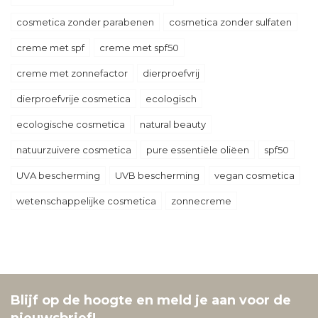
cosmetica zonder parabenen
cosmetica zonder sulfaten
creme met spf
creme met spf50
creme met zonnefactor
dierproefvrij
dierproefvrije cosmetica
ecologisch
ecologische cosmetica
natural beauty
natuurzuivere cosmetica
pure essentiële oliëen
spf50
UVA bescherming
UVB bescherming
vegan cosmetica
wetenschappelijke cosmetica
zonnecreme
Blijf op de hoogte en meld je aan voor de