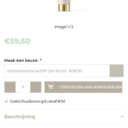
Image
1
/ 2
€59,50
Maak een keuze:
*
Extremuva Facial SPF 50+ 90 ml - €59,50
-
+
TOEVOEGEN AAN WINKELWAGEN
Gratis thuisbezorgd vanaf €50
Beschrijving