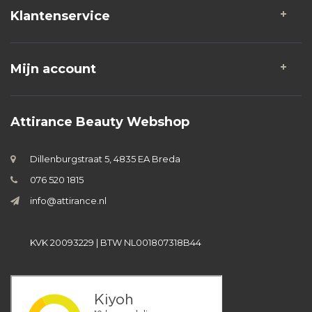
Klantenservice
Mijn account
Attirance Beauty Webshop
Dillenburgstraat 5, 4835 EA Breda
076 520 1815
info@attirance.nl
KVK 20093229 | BTW NL001807318B44