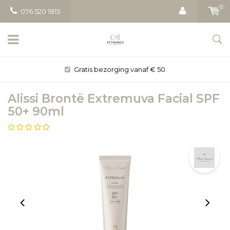
0
076 520 1815
Gratis bezorging vanaf € 50
Alissi Brontë Extremuva Facial SPF
50+ 90ml