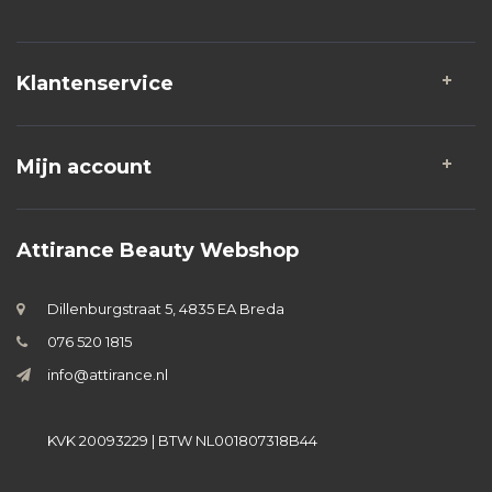
Klantenservice
Mijn account
Attirance Beauty Webshop
Dillenburgstraat 5, 4835 EA Breda
076 520 1815
info@attirance.nl
KVK 20093229 | BTW NL001807318B44