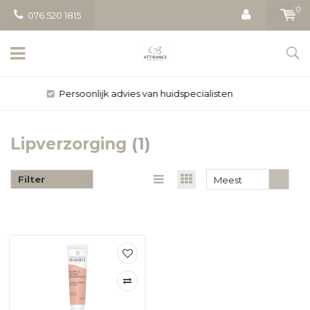
0
076 520 1815
Gratis bezorging vanaf € 50
Lipverzorging
(1)
Filter
Meest
bekeken