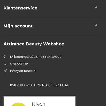
Klantenservice
Mijn account
Attirance Beauty Webshop
Dillenburgstraat 5, 4835 EA Breda
076 520 1815
info@attirance.nl
KVK 20093229 | BTW NL001807318B44