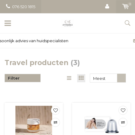
0
076 520 1815
Gratis bezorging vanaf € 50
Travel producten
(3)
Filter
Meest
bekeken